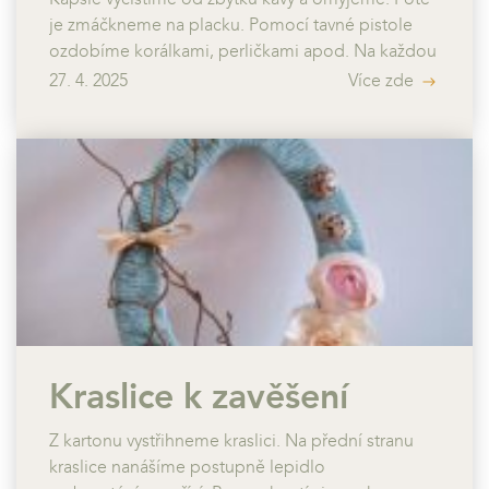
Kapsle vyčistíme od zbytků kávy a omyjeme. Poté
je zmáčkneme na placku. Pomocí tavné pistole
ozdobíme korálkami, perličkami apod. Na každou
kapslí uděláme dvě dírky proti sobě. Pomocí
27. 4. 2025
Více zde
ketlovacích kleští spojíme kapsle ketlovacími
jehlami k sobě. Na krajní kapsle připevníme
řetízek.
Kraslice k zavěšení
Z kartonu vystřihneme kraslici. Na přední stranu
kraslice nanášíme postupně lepidlo