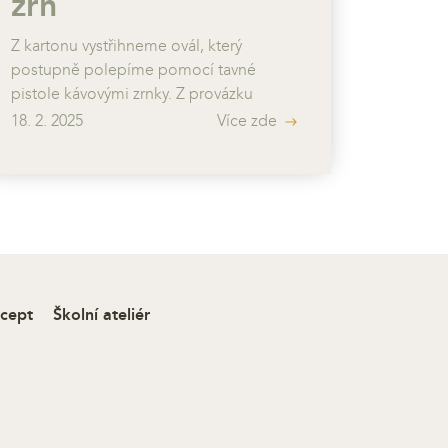
zrn
Z kartonu vystřihneme ovál, který
postupně polepíme pomocí tavné
pistole kávovými zrnky. Z provázku
vytvoříme hlavičku a nohy, dolepíme oči
18. 2. 2025
Více zde
a dozdobíme.
ecept
Školní ateliér