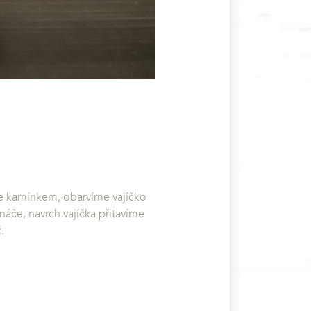
e kamínkem, obarvíme vajíčko
áče, navrch vajíčka přitavíme
.