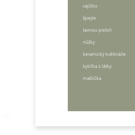
vajíčko
špejle
tavnou pistoli
nůžky
keramický květináče
kytička z látky
mašlička