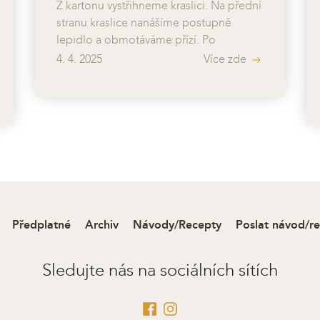
Z kartonu vystřihneme kraslici. Na přední
stranu kraslice nanášíme postupně
lepidlo a obmotáváme přízí. Po
zaschnutí si rozvrhneme umístění
4. 4. 2025
Více zde
dekorací, které pak připevníme tavnou
pistolí. Stužkou si můžeme pomoct
upevnit větvičky ke kraslici. Doplníme
provázkem na zavěšení, který
provlečeme přízí na zadní straně kraslice.
Předplatné
Archiv
Návody/Recepty
Poslat návod/r
Sledujte nás na sociálních sítích