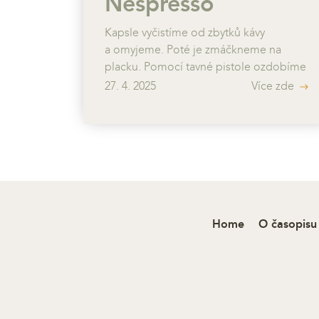
Nespresso
Kapsle vyčistíme od zbytků kávy
a omyjeme. Poté je zmáčkneme na
placku. Pomocí tavné pistole ozdobíme
korálkami, perličkami apod. Na každou
27. 4. 2025
Více zde
kapslí uděláme dvě dírky proti sobě.
Pomocí ketlovacích kleští spojíme
kapsle ketlovacími jehlami k sobě. Na
krajní kapsle připevníme řetízek.
Home
O časopisu