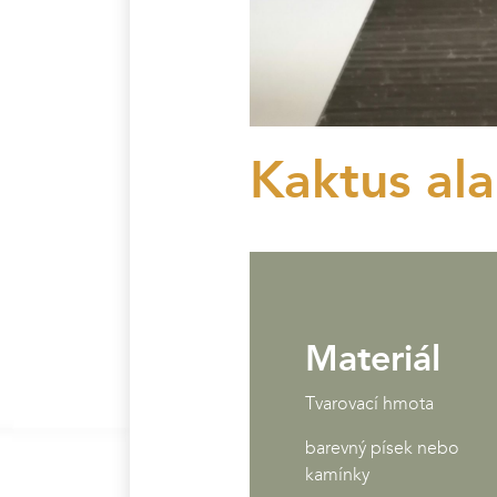
Kaktus ala
Materiál
Tvarovací hmota
barevný písek nebo
kamínky