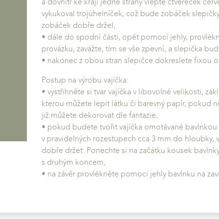
a dovnitř ke kraji jedné strany vlepte čtvereček čer
vykukoval trojúhelníček, což bude zobáček slepičky; 
zobáček dobře držel,
• dále do spodní části, opět pomocí jehly, provlé
provázku, zavážte, tím se vše zpevní, a slepička bud
• nakonec z obou stran slepičce dokreslete fixou o
Postup na výrobu vajíčka:
• vystřihněte si tvar vajíčka v libovolné velikosti, z
kterou můžete lepit látku či barevný papír, pokud ne
již můžete dekorovat dle fantazie,
• pokud budete tvořit vajíčka omotávané bavlnkou –
v pravidelných rozestupech cca 3 mm do hloubky, 
dobře držet. Ponechte si na začátku kousek bavlnky
s druhým koncem,
• na závěr provlékněte pomocí jehly bavlnku na zav