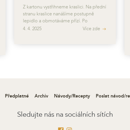
Z kartonu vystřihneme kraslici. Na přední
stranu kraslice nanášíme postupně
lepidlo a obmotáváme přízí. Po
zaschnutí si rozvrhneme umístění
4. 4. 2025
Více zde
dekorací, které pak připevníme tavnou
pistolí. Stužkou si můžeme pomoct
upevnit větvičky ke kraslici. Doplníme
provázkem na zavěšení, který
provlečeme přízí na zadní straně kraslice.
Předplatné
Archiv
Návody/Recepty
Poslat návod/r
Sledujte nás na sociálních sítích