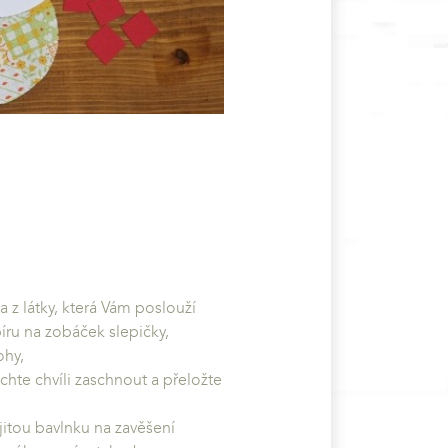
a z látky, která Vám poslouží
píru na zobáček slepičky,
ohy,
echte chvíli zaschnout a přeložte
itou bavlnku na zavěšení