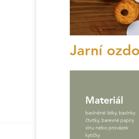
Jarní ozd
Materiál
bavlněné látky, bavlnky
čtvrtky, barevné papíry
vlnu nebo provázek
kytičky