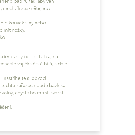
veného papíru tak, aby ven
na chvíli stiskněte, aby
kněte kousek vlny nebo
e mít nožky,
ko.
ákladem vždy bude čtvrtka, na
chcete vajíčka čistě bílá, a dále
 nastříhejte si obvod
v těchto zářezech bude bavlnka
 volný, abyste ho mohli svázat
ěšení.