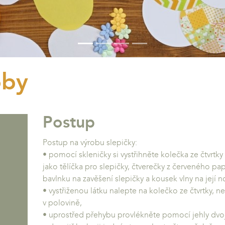
oby
Postup
Postup na výrobu slepičky:
• pomocí skleničky si vystřihněte kolečka ze čtvrtky 
jako tělíčka pro slepičky, čtverečky z červeného pa
bavlnku na zavěšení slepičky a kousek vlny na její n
• vystřiženou látku nalepte na kolečko ze čtvrtky, n
v polovině,
• uprostřed přehybu provlékněte pomocí jehly dvoj