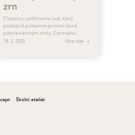
zrn
Z kartonu vystřihneme ovál, který
postupně polepíme pomocí tavné
pistole kávovými zrnky. Z provázku
vytvoříme hlavičku a nohy, dolepíme oči
18. 2. 2025
Více zde
a dozdobíme.
ecept
Školní ateliér