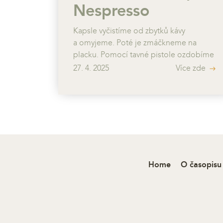
Nespresso
Kapsle vyčistíme od zbytků kávy
a omyjeme. Poté je zmáčkneme na
placku. Pomocí tavné pistole ozdobíme
korálkami, perličkami apod. Na každou
27. 4. 2025
Více zde
kapslí uděláme dvě dírky proti sobě.
Pomocí ketlovacích kleští spojíme
kapsle ketlovacími jehlami k sobě. Na
krajní kapsle připevníme řetízek.
Home
O časopisu