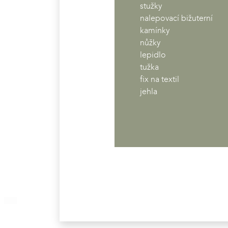
stužky
nalepovací bižuterní
kamínky
nůžky
lepidlo
tužka
fix na textil
jehla