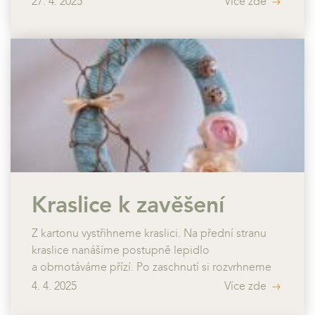
kapslí uděláme dvě dírky proti sobě. Pomocí
27. 4. 2025
Více zde
ketlovacích kleští spojíme kapsle ketlovacími
jehlami k sobě. Na krajní kapsle připevníme
řetízek.
Kraslice k zavěšení
Z kartonu vystřihneme kraslici. Na přední stranu
kraslice nanášíme postupně lepidlo
a obmotáváme přízí. Po zaschnutí si rozvrhneme
umístění dekorací, které pak připevníme tavnou
4. 4. 2025
Více zde
pistolí. Stužkou si můžeme pomoct upevnit