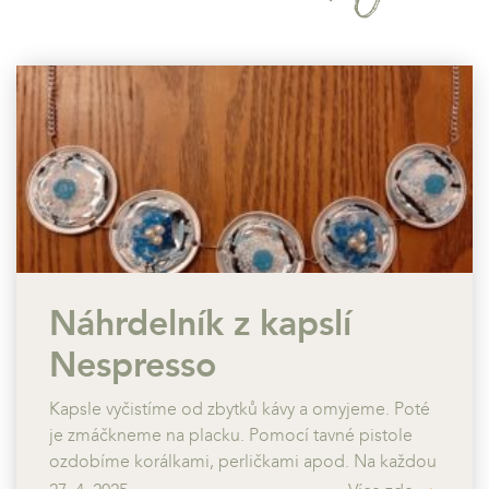
Náhrdelník z kapslí
Nespresso
Kapsle vyčistíme od zbytků kávy a omyjeme. Poté
je zmáčkneme na placku. Pomocí tavné pistole
ozdobíme korálkami, perličkami apod. Na každou